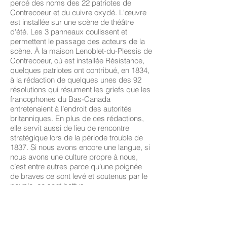
percé des noms des 22 patriotes de
Contrecoeur et du cuivre oxydé. L'œuvre
est installée sur une scène de théâtre
d'été. Les 3 panneaux coulissent et
permettent le passage des acteurs de la
scène. À la maison Lenoblet-du-Plessis de
Contrecoeur, où est installée Résistance,
quelques patriotes ont contribué, en 1834,
à la rédaction de quelques unes des 92
résolutions qui résument les griefs que les
francophones du Bas-Canada
entretenaient à l’endroit des autorités
britanniques. En plus de ces rédactions,
elle servit aussi de lieu de rencontre
stratégique lors de la période trouble de
1837. Si nous avons encore une langue, si
nous avons une culture propre à nous,
c’est entre autres parce qu’une poignée
de braves ce sont levé et soutenus par le
peuple, ce sont battus.
Commandites : CORBEC pour la
galvanisation et USITECHCL pour la
construction du cadre.