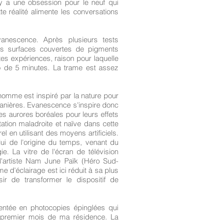
 y a une obsession pour le neuf qui
e réalité alimente les conversations
vanescence. Après plusieurs tests
es surfaces couvertes de pigments
ntes expériences, raison pour laquelle
éo de 5 minutes. La trame est assez
homme est inspiré par la nature pour
 manières. Evanescence s'inspire donc
 aurores boréales pour leurs effets
tation maladroite et naïve dans cette
el en utilisant des moyens artificiels.
ui de l'origine du temps, venant du
e. La vitre de l'écran de télévision
l'artiste Nam June Païk (Héro Sud-
e d'éclairage est ici réduit à sa plus
ir de transformer le dispositif de
entée en photocopies épinglées qui
le premier mois de ma résidence. La