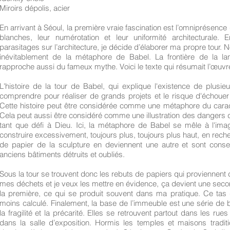
Miroirs dépolis, acier
En arrivant à Séoul, la première vraie fascination est l’omniprésenc
blanches, leur numérotation et leur uniformité architecturale.
parasitages sur l’architecture, je décide d’élaborer ma propre tour. Noi
inévitablement de la métaphore de Babel. La frontière de la l
rapproche aussi du fameux mythe. Voici le texte qui résumait l’œuvre à
L'histoire de la tour de Babel, qui explique l'existence de plusieu
comprendre pour réaliser de grands projets et le risque d'échouer 
Cette histoire peut être considérée comme une métaphore du cara
Cela peut aussi être considéré comme une illustration des dangers
tant que défi à Dieu. Ici, la métaphore de Babel se mêle à l'ima
construire excessivement, toujours plus, toujours plus haut, en rec
de papier de la sculpture en deviennent une autre et sont conse
anciens bâtiments détruits et oubliés.
Sous la tour se trouvent donc les rebuts de papiers qui proviennent
mes déchets et je veux les mettre en évidence, ça devient une sec
la première, ce qui se produit souvent dans ma pratique. Ce tas de
moins calculé. Finalement, la base de l’immeuble est une série de
la fragilité et la précarité. Elles se retrouvent partout dans les rue
dans la salle d’exposition. Hormis les temples et maisons tradit