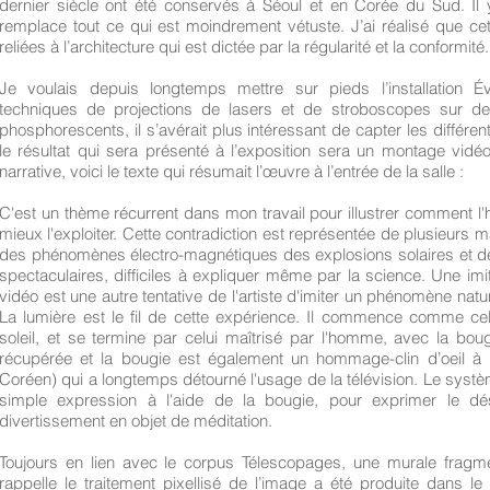
dernier siècle ont été conservés à Séoul et en Corée du Sud. Il
remplace tout ce qui est moindrement vétuste. J’ai réalisé que cett
reliées à l’architecture qui est dictée par la régularité et la conformité.
Je voulais depuis longtemps mettre sur pieds l’installation É
techniques de projections de lasers et de stroboscopes sur d
phosphorescents, il s’avérait plus intéressant de capter les différe
le résultat qui sera présenté à l’exposition sera un montage vid
narrative, voici le texte qui résumait l’œuvre à l’entrée de la salle :
C'est un thème récurrent dans mon travail pour illustrer comment l'
mieux l'exploiter. Cette contradiction est représentée de plusieurs
des phénomènes électro-magnétiques des explosions solaires et des
spectaculaires, difficiles à expliquer même par la science. Une imi
vidéo est une autre tentative de l'artiste d'imiter un phénomène natur
La lumière est le fil de cette expérience. Il commence comme cel
soleil, et se termine par celui maîtrisé par l'homme, avec la bougi
récupérée et la bougie est également un hommage-clin d’oeil à 
Coréen) qui a longtemps détourné l'usage de la télévision. Le systèm
simple expression à l'aide de la bougie, pour exprimer le dés
divertissement en objet de méditation.
Toujours en lien avec le corpus Télescopages, une murale fragm
rappelle le traitement pixellisé de l’image a été produite dans 