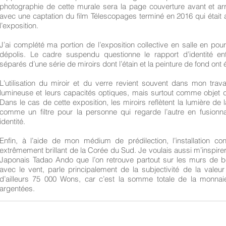
photographie de cette murale sera la page couverture avant et arri
avec une captation du film Télescopages terminé en 2016 qui était a
l’exposition.
J’ai complété ma portion de l’exposition collective en salle en pou
dépolis. Le cadre suspendu questionne le rapport d’identité en
séparés d’une série de miroirs dont l’étain et la peinture de fond ont é
L'utilisation du miroir et du verre revient souvent dans mon trava
lumineuse et leurs capacités optiques, mais surtout comme objet 
Dans le cas de cette exposition, les miroirs reflètent la lumière d
comme un filtre pour la personne qui regarde l’autre en fusion
identité.
Enfin, à l’aide de mon médium de prédilection, l’installation con
extrêmement brillant de la Corée du Sud. Je voulais aussi m’inspirer
Japonais Tadao Ando que l’on retrouve partout sur les murs de bét
avec le vent, parle principalement de la subjectivité de la valeur d
d’ailleurs 75 000 Wons, car c’est la somme totale de la monna
argentées.