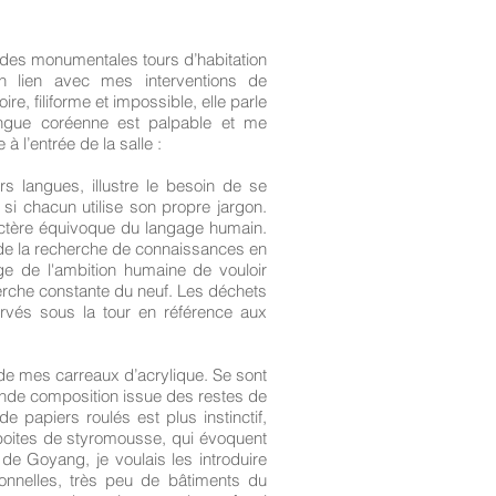
e des monumentales tours d’habitation
 En lien avec mes interventions de
re, filiforme et impossible, elle parle
angue coréenne est palpable et me
 l’entrée de la salle :
rs langues, illustre le besoin de se
si chacun utilise son propre jargon.
ctère équivoque du langage humain.
 de la recherche de connaissances en
ge de l'ambition humaine de vouloir
herche constante du neuf. Les déchets
rvés sous la tour en référence aux
 de mes carreaux d’acrylique. Se sont
onde composition issue des restes de
 papiers roulés est plus instinctif,
 boites de styromousse, qui évoquent
s de Goyang, je voulais les introduire
ionnelles, très peu de bâtiments du