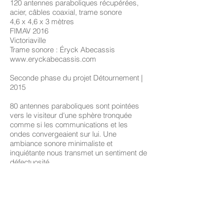
120 antennes paraboliques récupérées,
acier, câbles coaxial, trame sonore
4,6 x 4,6 x 3 mètres
FIMAV 2016
Victoriaville
Trame sonore : Éryck Abecassis
www.eryckabecassis.com
Seconde phase du projet Détournement |
2015
80 antennes paraboliques sont pointées
vers le visiteur d'une sphère tronquée
comme si les communications et les
ondes convergeaient sur lui. Une
ambiance sonore minimaliste et
inquiétante nous transmet un sentiment de
défectuosité.
Centre Verticale, Laval
2015
Antennes paraboliques récupérées, acier,
câbles coaxial
4,6 x 4,6 x 3 mètres